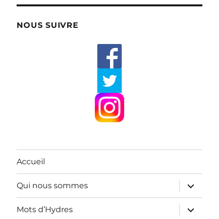
NOUS SUIVRE
Accueil
ouvrir
Qui nous sommes
le
sous-
menu
ouvrir
Mots d’Hydres
le