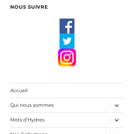
NOUS SUIVRE
Accueil
ouvrir
Qui nous sommes
le
sous-
menu
ouvrir
Mots d’Hydres
le
sous-
menu
ouvrir