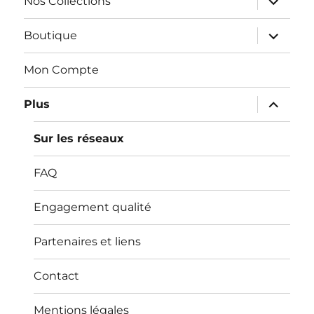
Nos Collections
le
sous-
menu
ouvrir
Boutique
le
sous-
menu
Mon Compte
ouvrir
Plus
le
sous-
menu
Sur les réseaux
FAQ
Engagement qualité
Partenaires et liens
Contact
Mentions légales