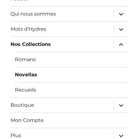
ouvrir
Qui nous sommes
le
sous-
menu
ouvrir
Mots d’Hydres
le
sous-
menu
ouvrir
Nos Collections
le
sous-
menu
Romans
Novellas
Recueils
ouvrir
Boutique
le
sous-
menu
Mon Compte
ouvrir
Plus
le