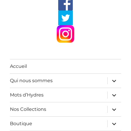
Accueil
ouvrir
Qui nous sommes
le
sous-
menu
ouvrir
Mots d’Hydres
le
sous-
menu
ouvrir
Nos Collections
le
sous-
menu
ouvrir
Boutique
le