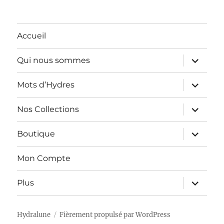
Accueil
ouvrir
Qui nous sommes
le
sous-
menu
ouvrir
Mots d’Hydres
le
sous-
menu
ouvrir
Nos Collections
le
sous-
menu
ouvrir
Boutique
le
sous-
menu
Mon Compte
ouvrir
Plus
le
sous-
menu
Hydralune
Fièrement propulsé par WordPress