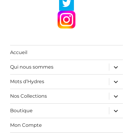
Accueil
ouvrir
Qui nous sommes
le
sous-
menu
ouvrir
Mots d’Hydres
le
sous-
menu
ouvrir
Nos Collections
le
sous-
menu
ouvrir
Boutique
le
sous-
menu
Mon Compte