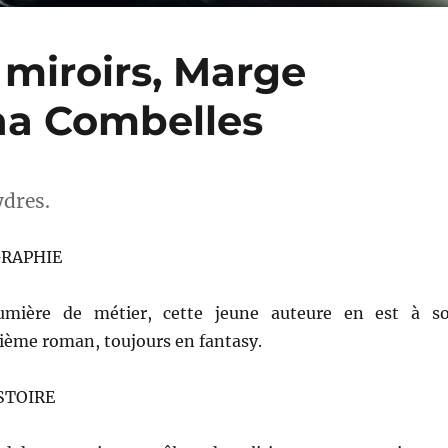
 miroirs, Marge
nna Combelles
ydres.
GRAPHIE
umière de métier, cette jeune auteure en est à s
ième roman, toujours en fantasy.
STOIRE