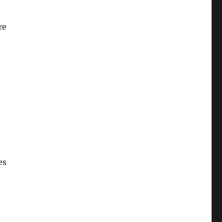
re
es