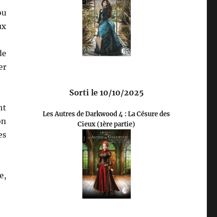
ou
ux
de
er
Sorti le 10/10/2025
nt
Les Autres de Darkwood 4 : La Césure des
on
Cieux (1ère partie)
es
e,