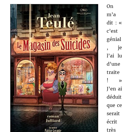
On
m’a
dit : «
c’est
génial
, je
l’ai lu
d’une
traite
! »
J’en ai
déduit
que ce
serait
écrit
très