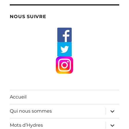
NOUS SUIVRE
Accueil
ouvrir
Qui nous sommes
le
sous-
menu
ouvrir
Mots d’Hydres
le