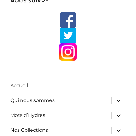
NOUS SUIVRE
Accueil
ouvrir
Qui nous sommes
le
sous-
menu
ouvrir
Mots d’Hydres
le
sous-
menu
ouvrir
Nos Collections
le