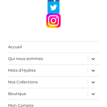
Accueil
ouvrir
Qui nous sommes
le
sous-
menu
ouvrir
Mots d’Hydres
le
sous-
menu
ouvrir
Nos Collections
le
sous-
menu
ouvrir
Boutique
le
sous-
menu
Mon Compte