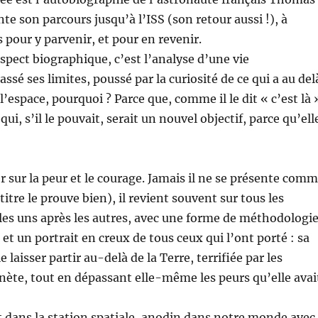
te son parcours jusqu’à l’ISS (son retour aussi !), à
s pour y parvenir, et pour en revenir.
spect biographique, c’est l’analyse d’une vie
ssé ses limites, poussé par la curiosité de ce qui a au del
’espace, pourquoi ? Parce que, comme il le dit « c’est là 
ui, s’il le pouvait, serait un nouvel objectif, parce qu’ell
r sur la peur et le courage. Jamais il ne se présente com
titre le prouve bien), il revient souvent sur tous les
s les uns après les autres, avec une forme de méthodologi
 et un portrait en creux de tous ceux qui l’ont porté : sa
 laisser partir au-delà de la Terre, terrifiée par les
nète, tout en dépassant elle-même les peurs qu’elle avai
t dans la station spatiale, anodin dans notre monde avec