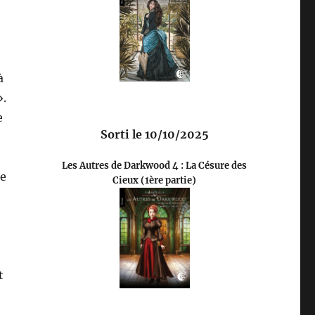
à
».
e
Sorti le 10/10/2025
Les Autres de Darkwood 4 : La Césure des
me
Cieux (1ère partie)
e
t