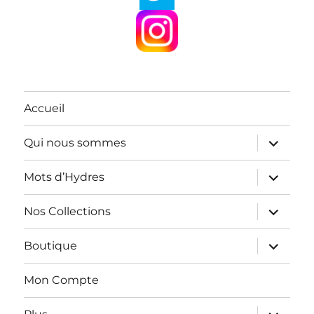
Accueil
ouvrir
Qui nous sommes
le
sous-
menu
ouvrir
Mots d’Hydres
le
sous-
menu
ouvrir
Nos Collections
le
sous-
menu
ouvrir
Boutique
le
sous-
menu
Mon Compte
ouvrir