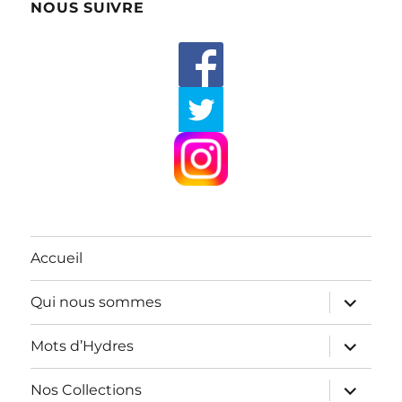
NOUS SUIVRE
Accueil
ouvrir
Qui nous sommes
le
sous-
menu
ouvrir
Mots d’Hydres
le
sous-
menu
ouvrir
Nos Collections
le