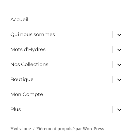
Accueil
ouvrir
Qui nous sommes
le
sous-
menu
ouvrir
Mots d’Hydres
le
sous-
menu
ouvrir
Nos Collections
le
sous-
menu
ouvrir
Boutique
le
sous-
menu
Mon Compte
ouvrir
Plus
le
sous-
menu
Hydralune
Fièrement propulsé par WordPress