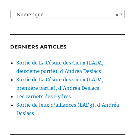
peuvent
être
être
Numérique
×
choisies
choisies
sur
sur
la
la
page
page
DERNIERS ARTICLES
du
du
produit
produit
Sortie de La Césure des Cieux (LAD4,
deuxième partie), d’Andréa Deslacs
Sortie de La Césure des Cieux (LAD4,
première partie), d’Andréa Deslacs
Les carnets des Hydres
Sortie de Jeux d’alliances (LAD3), d’Andréa
Deslacs