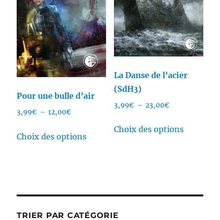
choisies
choisies
sur
sur
la
la
page
page
du
du
La Danse de l’acier
produit
produit
(SdH3)
Pour une bulle d’air
Plage
3,99
€
–
23,00
€
Plage
3,99
€
–
12,00
€
de
Ce
de
Ce
prix :
Choix des options
produit
prix :
Choix des options
3,99€
produit
3,99€
a
à
a
à
plusieurs
23,00€
plusieurs
12,00€
variation
variations.
Les
Les
options
options
TRIER PAR CATÉGORIE
peuvent