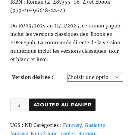
ISBN : Roman (2-487355-06-4) et Ebook
(979-10-96618-22-4)
Du 10/09/2025 au 31/11/2025, ce roman papier
inclut les versions classiques des Ebook en
PDF+Epub. La commande directe de la version
numérique inclut les versions classiques, noir
et blanc et luxe.
Version désirée ?
quantité
AJOUTER AU PANIER
de
D'une
UGS :
ND
Catégories :
Fantasy
,
Gaslamp
Terre
fantasy
,
Numérique
,
Papier
,
Roman
,