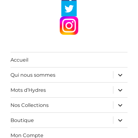
Accueil
ouvrir
Qui nous sommes
le
sous-
menu
ouvrir
Mots d’Hydres
le
sous-
menu
ouvrir
Nos Collections
le
sous-
menu
ouvrir
Boutique
le
sous-
menu
Mon Compte