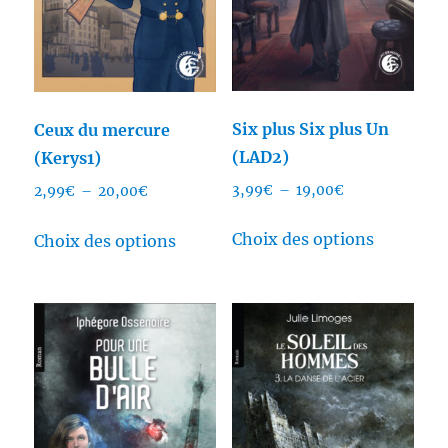
Six plus Six plus Un
Ceux du mercure
(LAD2)
(Kerys1)
Plage
3,99
€
–
19,00
€
Plage
2,99
€
–
20,00
€
de
de
Ce
Ce
prix :
Choix des options
prix :
Choix des options
produit
produit
3,99€
2,99€
a
a
à
à
plusieurs
plusieurs
19,00€
20,00€
variation
variations.
Les
Les
options
options
peuvent
peuvent
être
être