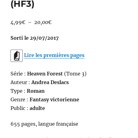
(HF3)
Plage
4,99
€
–
20,00
€
de
Sorti le 29/07/2017
prix :
4,99€
Lire les premières pages
à
20,00€
Série :
Heaven Forest
(Tome 3)
Auteur :
Andrea Deslacs
Type :
Roman
Genre :
Fantasy victorienne
Public :
adulte
655 pages, langue française