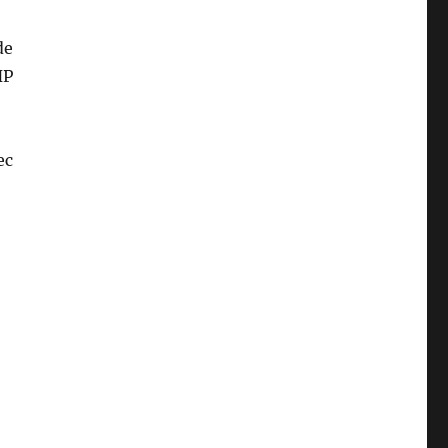
de
HP
ec