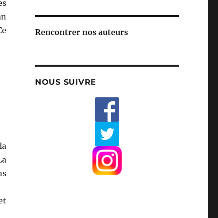
es
an
Ce
Rencontrer nos auteurs
NOUS SUIVRE
la
La
ns
et