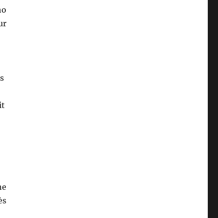
ho
ur
rs
it
ne
ès