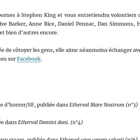
bornes à Stephen King et vous entretiendra volontiers 
live Barker, Anne Rice, Daniel Pennac, Dan Simmons, 
et bien d’autres encore.
idée de côtoyer les gens, elle aime néanmoins échanger av
ou sur
Facebook
.
le d’horror/SF, publiée dans
Etherval Mare Nostrum (n°3)
iée dans
Etherval Domini doni. (n°4)
tasy steam, publiée dans
Etherval cave canem salvati (n°6)