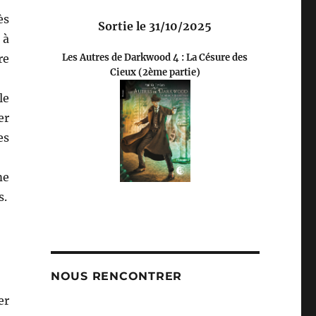
ès
Sortie le 31/10/2025
 à
re
Les Autres de Darkwood 4 : La Césure des
Cieux (2ème partie)
le
er
es
me
s.
NOUS RENCONTRER
er