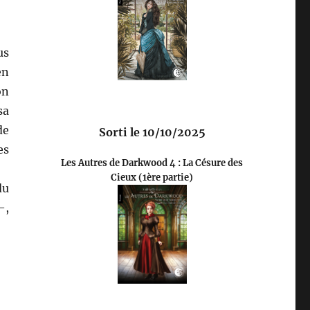
us
en
on
sa
de
Sorti le 10/10/2025
es
Les Autres de Darkwood 4 : La Césure des
Cieux (1ère partie)
du
—,