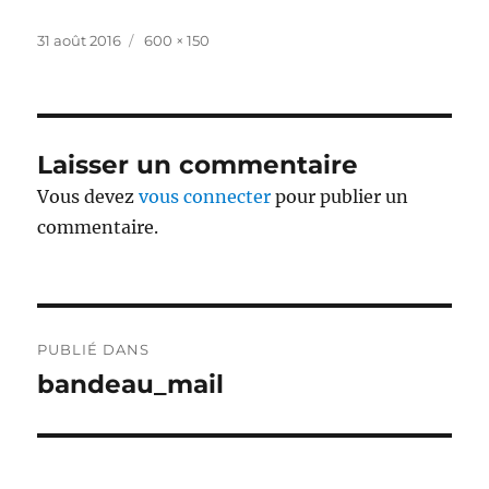
Publié
Taille
31 août 2016
600 × 150
le
réelle
Laisser un commentaire
Vous devez
vous connecter
pour publier un
commentaire.
Navigation
PUBLIÉ DANS
de
bandeau_mail
l’article