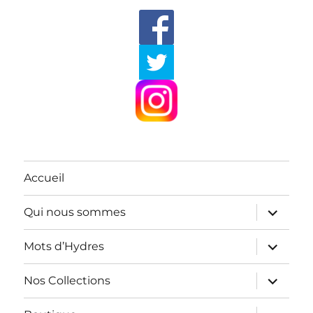
Accueil
ouvrir
Qui nous sommes
le
sous-
menu
ouvrir
Mots d’Hydres
le
sous-
menu
ouvrir
Nos Collections
le
sous-
menu
ouvrir