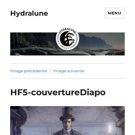
Hydralune
MENU
Image précédente
Image suivante
HF5-couvertureDiapo