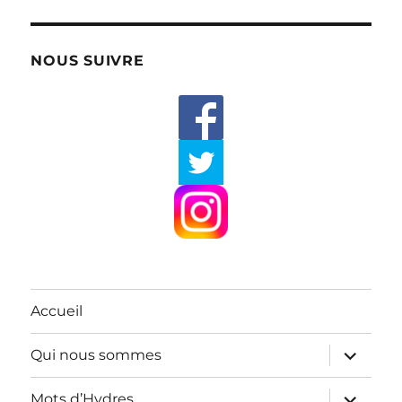
NOUS SUIVRE
Accueil
ouvrir
Qui nous sommes
le
sous-
menu
ouvrir
Mots d’Hydres