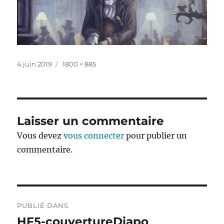
Publié
Taille
4 juin 2019
1800 × 885
le
réelle
Laisser un commentaire
Vous devez
vous connecter
pour publier un
commentaire.
Navigation
PUBLIÉ DANS
de
HF5-couvertureDiapo