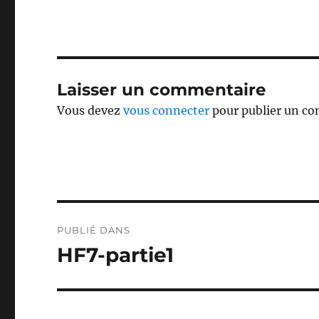
Laisser un commentaire
Vous devez
vous connecter
pour publier un c
Navigation
PUBLIÉ DANS
de
HF7-partie1
l’article