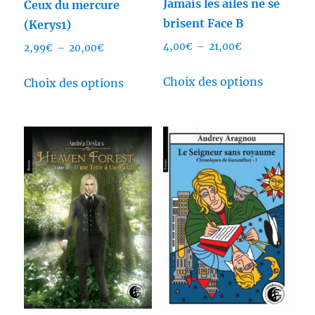
Jamais les ailes ne se
Ceux du mercure
brisent Face B
(Kerys1)
Plage
4,00
€
–
21,00
€
Plage
2,99
€
–
20,00
€
de
de
Ce
Ce
prix :
Choix des options
prix :
Choix des options
produit
produit
4,00€
2,99€
a
a
à
à
plusieurs
plusieurs
21,00€
20,00€
variation
variations.
Les
Les
options
options
peuvent
peuvent
être
être
choisies
choisies
sur
sur
la
la
page
page