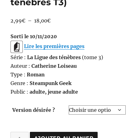
ténèbres T3)
Plage
2,99
€
–
18,00
€
de
Sorti le 10/11/2020
prix :
2,99€
Lire les premières pages
à
Série :
La Ligue des ténèbres
(tome 3)
18,00€
Auteur :
Catherine Loiseau
Type :
Roman
Genre :
Steampunk Geek
Public :
adulte, jeune adulte
Version désirée ?
quantité