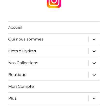
Accueil
ouvrir
Qui nous sommes
le
sous-
menu
ouvrir
Mots d’Hydres
le
sous-
menu
ouvrir
Nos Collections
le
sous-
menu
ouvrir
Boutique
le
sous-
menu
Mon Compte
ouvrir
Plus
le
sous-