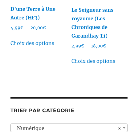
du
du
D’une Terre à Une
Le Seigneur sans
produit
produit
Autre (HF3)
royaume (Les
Chroniques de
Plage
4,99
€
–
20,00
€
de
Garandhay T1)
Ce
prix :
Choix des options
Plage
2,99
€
–
18,00
€
produit
4,99€
de
a
Ce
à
prix :
Choix des options
plusieurs
produit
20,00€
2,99€
variations.
a
à
Les
plusieurs
18,00€
options
variation
peuvent
Les
être
options
TRIER PAR CATÉGORIE
choisies
peuvent
sur
être
Numérique
×
la
choisies