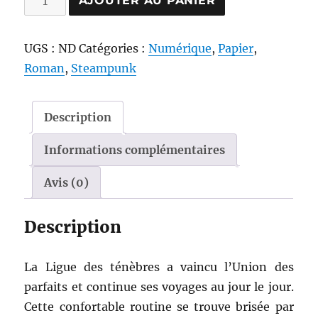
AJOUTER AU PANIER
de
L’Appel
UGS :
ND
Catégories :
Numérique
,
Papier
,
(La
Roman
,
Steampunk
Ligue
des
ténèbres
Description
T3)
Informations complémentaires
Avis (0)
Description
La Ligue des ténèbres a vaincu l’Union des
parfaits et continue ses voyages au jour le jour.
Cette confortable routine se trouve brisée par