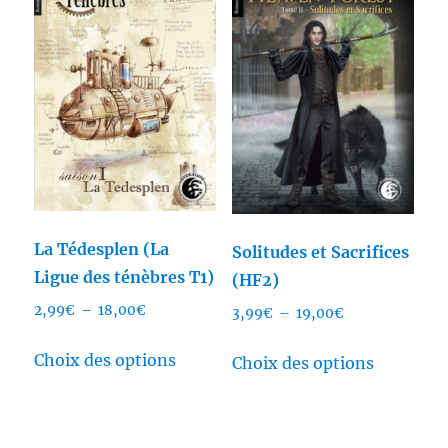
options
Les
peuvent
options
être
peuvent
choisies
être
sur
choisies
la
sur
page
la
du
page
produit
du
La Tédesplen (La
Solitudes et Sacrifices
produit
Ligue des ténèbres T1)
(HF2)
Plage
2,99
€
–
18,00
€
Plage
3,99
€
–
19,00
€
de
de
Ce
Ce
prix :
Choix des options
prix :
Choix des options
produit
produit
2,99€
3,99€
a
a
à
à
plusieurs
plusieurs
18,00€
19,00€