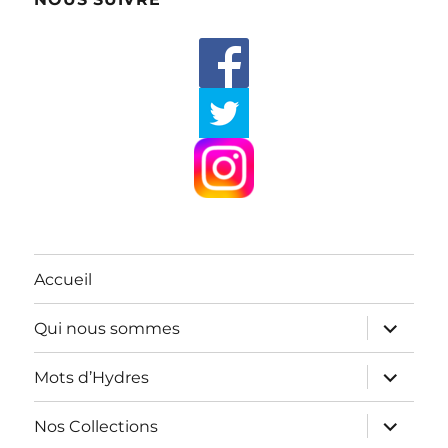
Accueil
ouvrir
Qui nous sommes
le
sous-
menu
ouvrir
Mots d’Hydres
le
sous-
menu
ouvrir
Nos Collections
le