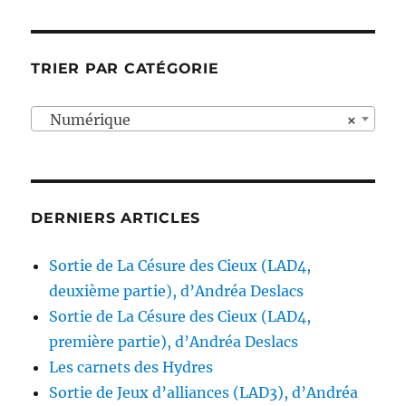
variations.
variation
Les
Les
options
options
TRIER PAR CATÉGORIE
peuvent
peuvent
être
être
Numérique
×
choisies
choisies
sur
sur
la
la
page
page
DERNIERS ARTICLES
du
du
produit
produit
Sortie de La Césure des Cieux (LAD4,
deuxième partie), d’Andréa Deslacs
Sortie de La Césure des Cieux (LAD4,
première partie), d’Andréa Deslacs
Les carnets des Hydres
Sortie de Jeux d’alliances (LAD3), d’Andréa