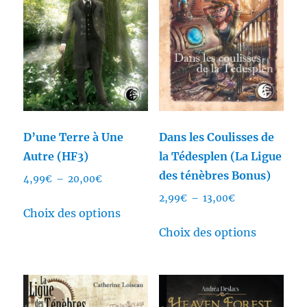
D’une Terre à Une
Dans les Coulisses de
Autre (HF3)
la Tédesplen (La Ligue
des ténèbres Bonus)
Plage
4,99
€
–
20,00
€
de
Plage
2,99
€
–
13,00
€
Ce
prix :
Choix des options
de
produit
Ce
4,99€
prix :
Choix des options
a
produit
à
2,99€
plusieurs
a
20,00€
à
variations.
plusieurs
13,00€
Les
variation