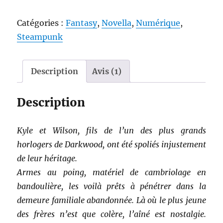
Les
Catégories :
Fantasy
,
Novella
,
Numérique
,
Héritiers
Steampunk
de
l'horloger
[numérique]
Description
Avis (1)
Description
Kyle et Wilson, fils de l’un des plus grands
horlogers de Darkwood, ont été spoliés injustement
de leur héritage.
Armes au poing, matériel de cambriolage en
bandoulière, les voilà prêts à pénétrer dans la
demeure familiale abandonnée. Là où le plus jeune
des frères n’est que colère, l’aîné est nostalgie.