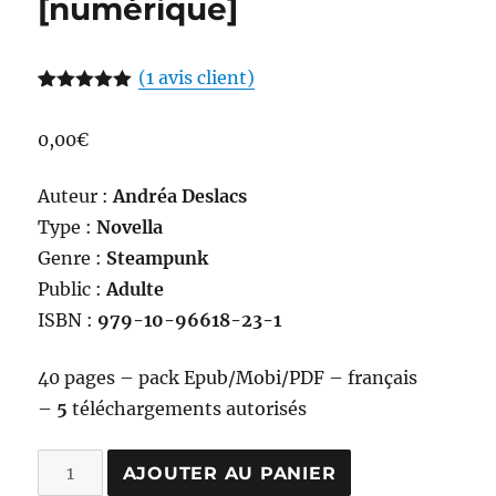
[numérique]
(
1
avis client)
Noté
1
5.00
sur 5
0,00
€
basé sur
notation
client
Auteur :
Andréa Deslacs
Type :
Novella
Genre :
Steampunk
Public :
Adulte
ISBN :
979-10-96618-23-1
40 pages – pack Epub/Mobi/PDF – français
–
5
téléchargements autorisés
quantité
AJOUTER AU PANIER
de