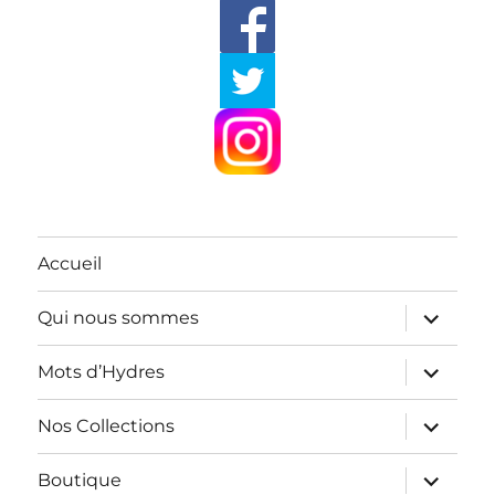
Accueil
ouvrir
Qui nous sommes
le
sous-
menu
ouvrir
Mots d’Hydres
le
sous-
menu
ouvrir
Nos Collections
le
sous-
menu
ouvrir
Boutique
le