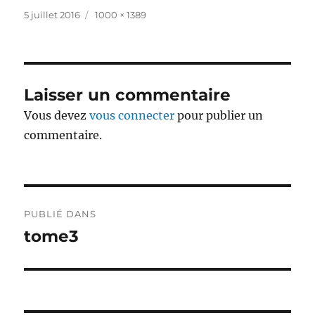
Publié
Taille
5 juillet 2016
1000 × 1389
le
réelle
Laisser un commentaire
Vous devez
vous connecter
pour publier un
commentaire.
Navigation
PUBLIÉ DANS
de
tome3
l’article