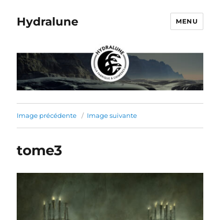
Hydralune
MENU
Image précédente
Image suivante
tome3