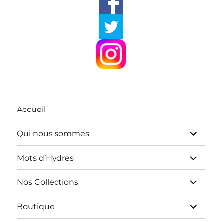
Accueil
ouvrir
Qui nous sommes
le
sous-
menu
ouvrir
Mots d’Hydres
le
sous-
menu
ouvrir
Nos Collections
le
sous-
menu
ouvrir
Boutique
le
sous-