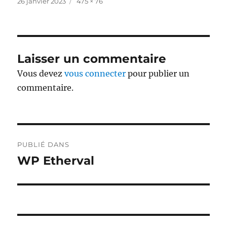
Publié
Taille
26 janvier 2023
475 × 76
le
réelle
Laisser un commentaire
Vous devez
vous connecter
pour publier un
commentaire.
Navigation
PUBLIÉ DANS
de
WP Etherval
l’article