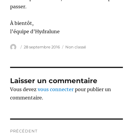
passer.
À bientôt,
l’équipe d’Hydralune
Auteur
Publié
Catégories
28 septembre 2016
Non classé
le
Laisser un commentaire
Vous devez
vous connecter
pour publier un
commentaire.
Navigation
PRÉCÉDENT