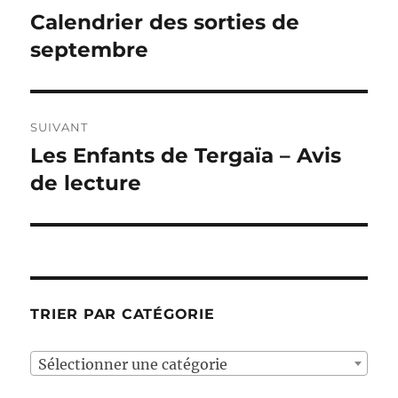
de
Calendrier des sorties de
Publication
précédente :
septembre
l’article
SUIVANT
Les Enfants de Tergaïa – Avis
Publication
suivante :
de lecture
TRIER PAR CATÉGORIE
Sélectionner une catégorie