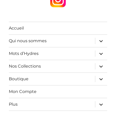
Accueil
ouvrir
Qui nous sommes
le
sous-
menu
ouvrir
Mots d’Hydres
le
sous-
menu
ouvrir
Nos Collections
le
sous-
menu
ouvrir
Boutique
le
sous-
menu
Mon Compte
ouvrir
Plus
le
sous-
menu