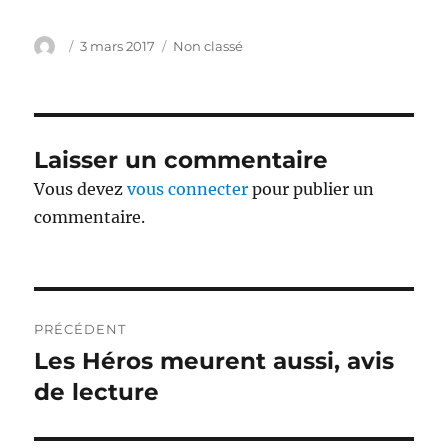
Auteur
Publié
Catégories
3 mars 2017
Non classé
le
Laisser un commentaire
Vous devez
vous connecter
pour publier un
commentaire.
Navigation
PRÉCÉDENT
de
Les Héros meurent aussi, avis
Publication
précédente :
de lecture
l’article