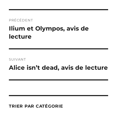
Navigation
PRÉCÉDENT
de
Ilium et Olympos, avis de
Publication
précédente :
lecture
l’article
SUIVANT
Alice isn’t dead, avis de lecture
Publication
suivante :
TRIER PAR CATÉGORIE