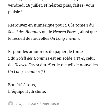
vendredi 28 juillet. N’hésitez plus, faites-vous
plaisir !
Retrouvez en numérique pour 1 € le tome 1 du
Soleil des Hommes
ou de
Heaven Forest
, ainsi que
le recueil de nouvelles
Un Long chemin
.
Et pour les amoureux du papier, le tome
1 du
Soleil des Hommes
est en solde à 13 €, celui
de
Heaven Forest
à 10 € et le recueil de nouvelles
Un Long chemin
à 7 €.
Bon été à tous,
L’équipe Hydralune.
Auteur
Publié
Catégories
6 juillet 2017
Non classé