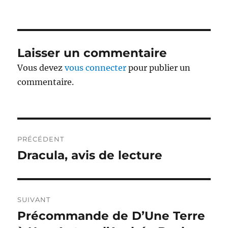
le
Laisser un commentaire
Vous devez
vous connecter
pour publier un
commentaire.
Navigation
PRÉCÉDENT
de
Dracula, avis de lecture
Publication
précédente :
l’article
SUIVANT
Précommande de D’Une Terre
Publication