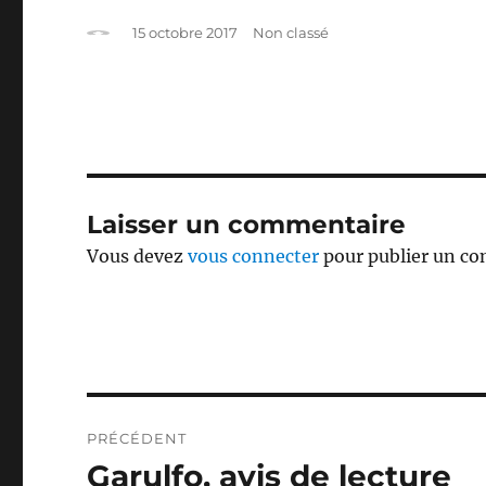
Auteur
Publié
Catégories
15 octobre 2017
Non classé
le
Laisser un commentaire
Vous devez
vous connecter
pour publier un c
Navigation
PRÉCÉDENT
de
Garulfo, avis de lecture
Publication