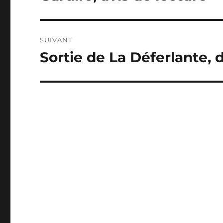
précédente :
l’article
SUIVANT
Sortie de La Déferlante,
Publication
suivante :