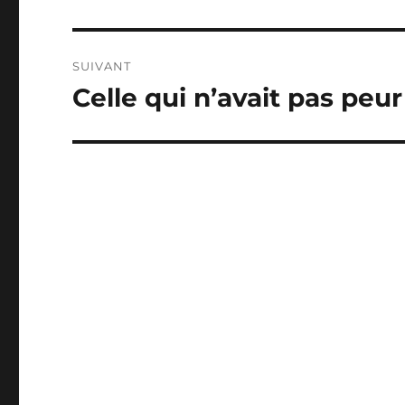
précédente :
l’article
SUIVANT
Celle qui n’avait pas peu
Publication
suivante :