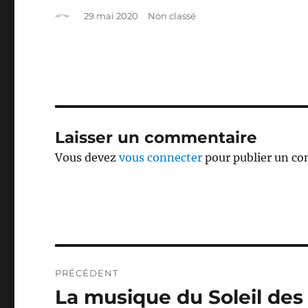
Auteur
Publié
Catégories
29 mai 2020
Non classé
le
Laisser un commentaire
Vous devez
vous connecter
pour publier un c
Navigation
PRÉCÉDENT
de
La musique du Soleil des
Publication