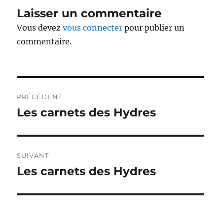
Laisser un commentaire
Vous devez
vous connecter
pour publier un
commentaire.
Navigation
PRÉCÉDENT
de
Les carnets des Hydres
Publication
précédente :
l’article
SUIVANT
Les carnets des Hydres
Publication
suivante :