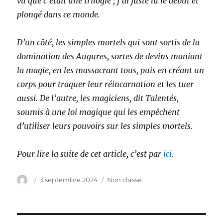
vu que c’était une trilogie ; j’ai juste lu le début et
plongé dans ce monde.
D’un côté, les simples mortels qui sont sortis de la
domination des Augures, sortes de devins maniant
la magie, en les massacrant tous, puis en créant un
corps pour traquer leur réincarnation et les tuer
aussi. De l’autre, les magiciens, dit Talentés,
soumis à une loi magique qui les empêchent
d’utiliser leurs pouvoirs sur les simples mortels.
Pour lire la suite de cet article, c’est par
ici
.
Auteur
Publié
Catégories
3 septembre 2024
Non classé
le