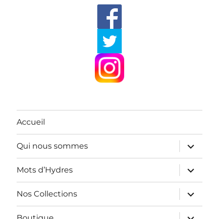
Accueil
ouvrir
Qui nous sommes
le
sous-
menu
ouvrir
Mots d’Hydres
le
sous-
menu
ouvrir
Nos Collections
le
sous-
menu
ouvrir
Boutique