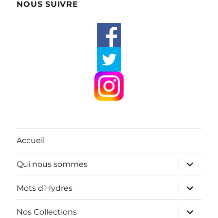
NOUS SUIVRE
Accueil
ouvrir
Qui nous sommes
le
sous-
menu
ouvrir
Mots d’Hydres
le
sous-
menu
ouvrir
Nos Collections
le