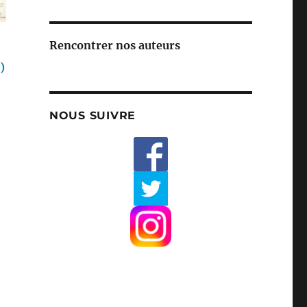
Rencontrer nos auteurs
)
NOUS SUIVRE
duit
ieurs
ations.
ions
vent
sies