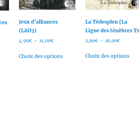
La Tédesplen (La
Jeux d’alliances
ices
Ligue des ténèbres T1
(LAD3)
Plage
Plage
2,99
€
–
18,00
€
4,99
€
–
21,00
€
de
de
Ce
Ce
e
prix :
prix :
Choix des options
Choix des options
pro
produit
roduit
2,99€
4,99€
a
a
à
à
plus
plusieurs
lusieurs
18,00€
21,00€
€
vari
variations.
ariations.
Les
Les
es
opt
options
ptions
peu
peuvent
euvent
être
être
tre
choi
choisies
hoisies
sur
sur
ur