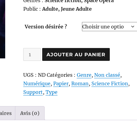
Genres :
Science fiction, Space Opéra
Public :
Adulte, Jeune Adulte
Version désirée ?
quantité
AJOUTER AU PANIER
de
Jamais
UGS :
ND
Catégories :
Genre
,
Non classé
,
les
Numérique
,
Papier
,
Roman
,
Science Fiction
,
ailes
Support
,
Type
ne
se
brisent
aires
Avis (0)
Face
B