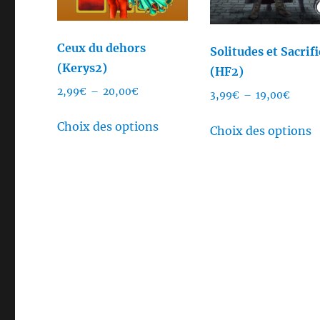
Ceux du dehors
Solitudes et Sacrif
(Kerys2)
(HF2)
Plage
2,99
€
–
20,00
€
Plage
3,99
€
–
19,00
€
de
de
Ce
C
prix :
Choix des options
prix :
Choix des options
produit
p
2,99€
3,99€
a
a
à
à
plusieurs
20,00€
p
19,00
variations.
v
Les
L
options
o
peuvent
p
être
ê
choisies
c
sur
s