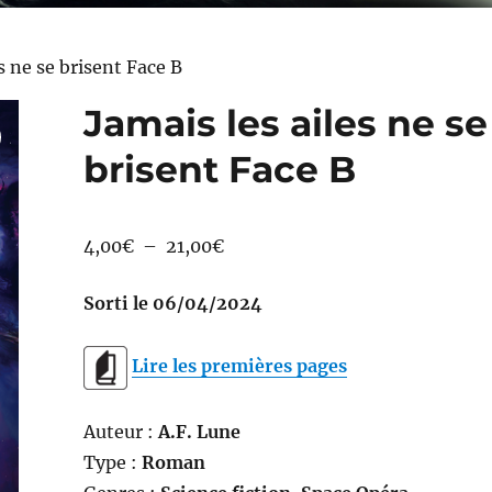
s ne se brisent Face B
Jamais les ailes ne se
brisent Face B
Plage
4,00
€
–
21,00
€
de
Sorti le 06/04/2024
prix :
4,00€
Lire les premières pages
à
21,00€
Auteur :
A.F. Lune
Type :
Roman