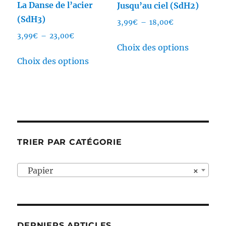
La Danse de l’acier
Jusqu’au ciel (SdH2)
produit
(SdH3)
Plage
3,99
€
–
18,00
€
de
Plage
3,99
€
–
23,00
€
Ce
prix :
Choix des options
de
Ce
produit
3,99€
prix :
Choix des options
produit
a
à
3,99€
a
plusieurs
18,00€
à
plusieurs
variation
23,00€
variations.
Les
Les
options
options
peuvent
TRIER PAR CATÉGORIE
peuvent
être
être
choisies
Papier
×
choisies
sur
sur
la
la
page
page
du
DERNIERS ARTICLES