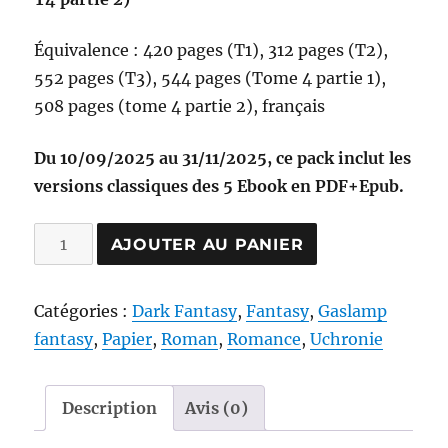
Équivalence : 420 pages (T1), 312 pages (T2),
552 pages (T3), 544 pages (Tome 4 partie 1),
508 pages (tome 4 partie 2), français
Du 10/09/2025 au 31/11/2025, ce pack inclut les
versions classiques des 5 Ebook en PDF+Epub.
quantité
AJOUTER AU PANIER
de
Les
Catégories :
Dark Fantasy
,
Fantasy
,
Gaslamp
Autres
fantasy
,
Papier
,
Roman
,
Romance
,
Uchronie
de
Darkwood
(second
Description
Avis (0)
arc