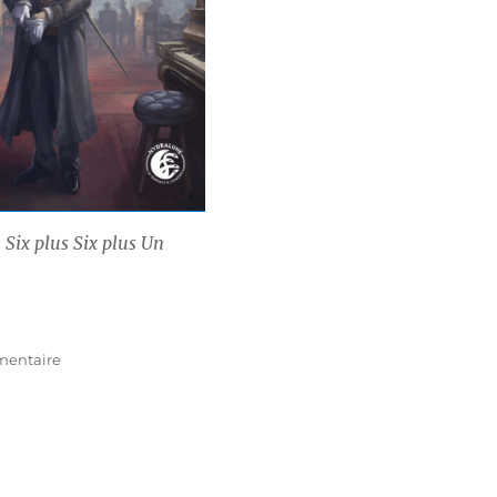
 Six plus Six plus Un
sur
mentaire
Heaven
Forest
–
Promo
anniversaire