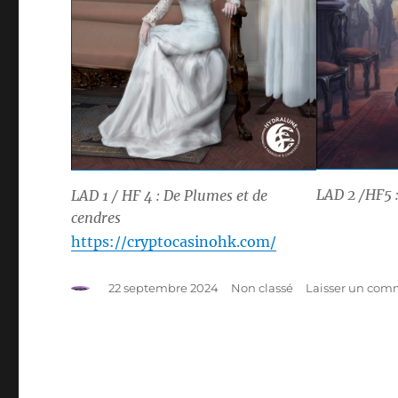
LAD 2 /HF5 :
LAD 1 / HF 4 : De Plumes et de
cendres
https://cryptocasinohk.com/
Auteur
Publié
Catégories
22 septembre 2024
Non classé
Laisser un com
le