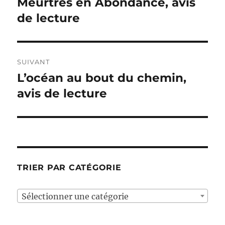
Meurtres en Abondance, avis
Publication
précédente :
de lecture
l’article
SUIVANT
L’océan au bout du chemin,
Publication
suivante :
avis de lecture
TRIER PAR CATÉGORIE
Sélectionner une catégorie