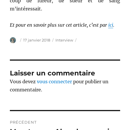
coup de fureur, de sueur et de sang
m’intéressait.
Et pour en savoir plus sur cet article, c’est par
ici
.
Auteur
Publié
Catégories
17 janvier 2018
Interview
le
Laisser un commentaire
Vous devez
vous connecter
pour publier un
commentaire.
Navigation
PRÉCÉDENT
de