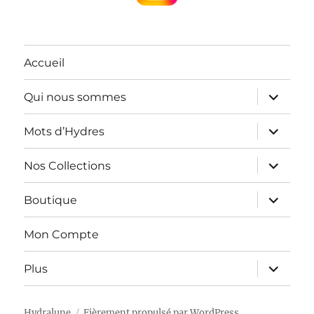
Accueil
ouvrir
Qui nous sommes
le
sous-
menu
ouvrir
Mots d’Hydres
le
sous-
menu
ouvrir
Nos Collections
le
sous-
menu
ouvrir
Boutique
le
sous-
menu
Mon Compte
ouvrir
Plus
le
sous-
menu
Hydralune
Fièrement propulsé par WordPress