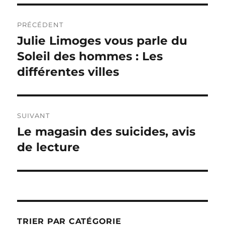
Navigation
PRÉCÉDENT
de
Julie Limoges vous parle du
Publication
précédente :
Soleil des hommes : Les
l’article
différentes villes
SUIVANT
Le magasin des suicides, avis
Publication
suivante :
de lecture
TRIER PAR CATÉGORIE