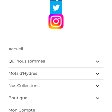
Accueil
ouvrir
Qui nous sommes
le
sous-
menu
ouvrir
Mots d’Hydres
le
sous-
menu
ouvrir
Nos Collections
le
sous-
menu
ouvrir
Boutique
le
sous-
menu
Mon Compte