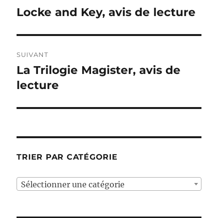
de
Locke and Key, avis de lecture
Publication
précédente :
l’article
SUIVANT
La Trilogie Magister, avis de
Publication
suivante :
lecture
TRIER PAR CATÉGORIE
Sélectionner une catégorie