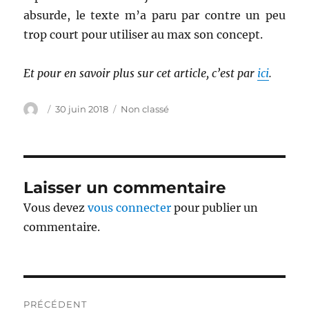
absurde, le texte m’a paru par contre un peu
trop court pour utiliser au max son concept.
Et pour en savoir plus sur cet article, c’est par
ici
.
Auteur
Publié
Catégories
30 juin 2018
Non classé
le
Laisser un commentaire
Vous devez
vous connecter
pour publier un
commentaire.
Navigation
PRÉCÉDENT