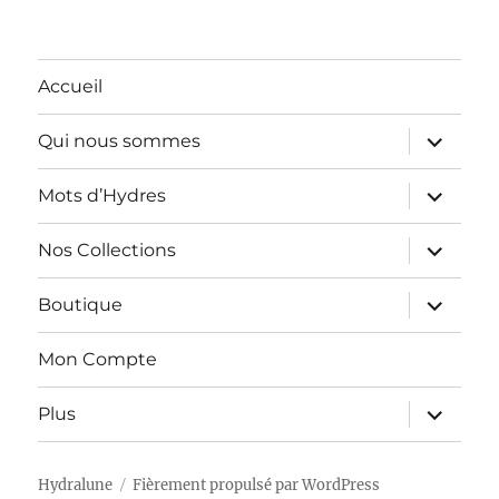
Accueil
ouvrir
Qui nous sommes
le
sous-
menu
ouvrir
Mots d’Hydres
le
sous-
menu
ouvrir
Nos Collections
le
sous-
menu
ouvrir
Boutique
le
sous-
menu
Mon Compte
ouvrir
Plus
le
sous-
menu
Hydralune
Fièrement propulsé par WordPress