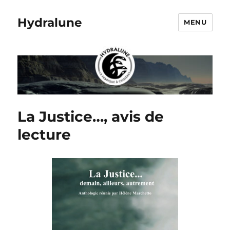
Hydralune
MENU
La Justice…, avis de
lecture