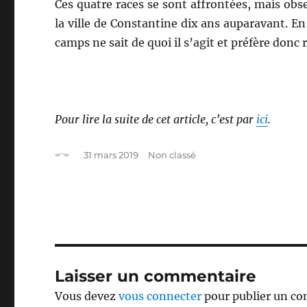
Ces quatre races se sont affrontées, mais obse
la ville de Constantine dix ans auparavant. En
camps ne sait de quoi il s’agit et préfère donc 
Pour lire la suite de cet article, c’est par
ici
.
Auteur
Publié
Catégories
31 mars 2019
Non classé
le
Laisser un commentaire
Vous devez
vous connecter
pour publier un c