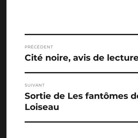
Navigation
PRÉCÉDENT
de
Cité noire, avis de lectur
Publication
précédente :
l’article
SUIVANT
Sortie de Les fantômes de
Publication
suivante :
Loiseau