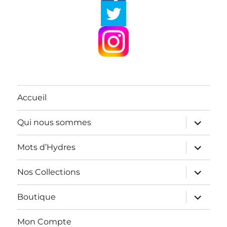
Accueil
ouvrir
Qui nous sommes
le
sous-
menu
ouvrir
Mots d’Hydres
le
sous-
menu
ouvrir
Nos Collections
le
sous-
menu
ouvrir
Boutique
le
sous-
menu
Mon Compte