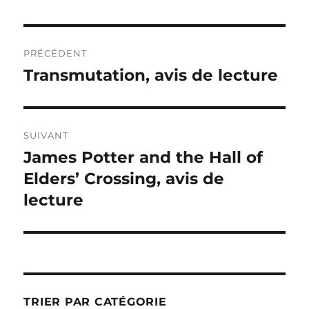
Navigation
PRÉCÉDENT
de
Transmutation, avis de lecture
Publication
précédente :
l’article
SUIVANT
James Potter and the Hall of
Publication
suivante :
Elders’ Crossing, avis de
lecture
TRIER PAR CATÉGORIE