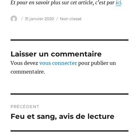
Et pour en savoir plus sur cet article, c’est par
ici
.
Auteur
Publié
Catégories
31 janvier 2020
Non classé
le
Laisser un commentaire
Vous devez
vous connecter
pour publier un
commentaire.
Navigation
PRÉCÉDENT
de
Feu et sang, avis de lecture
Publication
précédente :
l’article