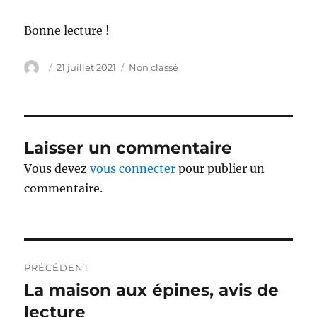
Bonne lecture !
Auteur
Publié
Catégories
21 juillet 2021
Non classé
le
Laisser un commentaire
Vous devez
vous connecter
pour publier un
commentaire.
Navigation
PRÉCÉDENT
de
La maison aux épines, avis de
Publication
précédente :
lecture
l’article