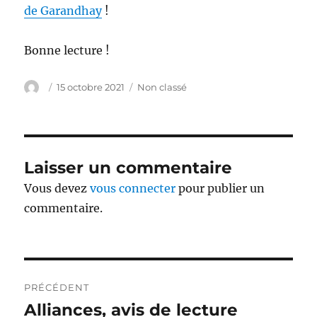
de Garandhay
!
Bonne lecture !
Auteur
Publié
Catégories
15 octobre 2021
Non classé
le
Laisser un commentaire
Vous devez
vous connecter
pour publier un
commentaire.
Navigation
PRÉCÉDENT
de
Alliances, avis de lecture
Publication