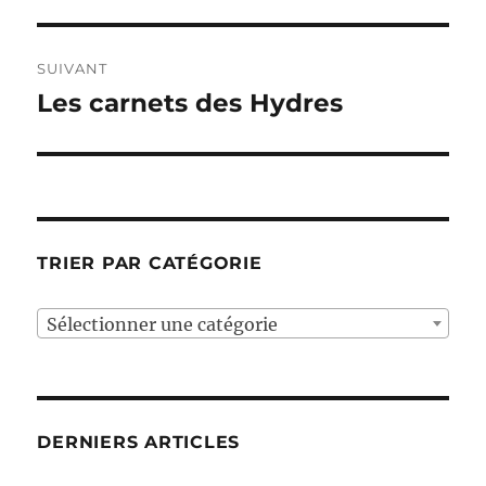
précédente :
l’article
SUIVANT
Les carnets des Hydres
Publication
suivante :
TRIER PAR CATÉGORIE
Sélectionner une catégorie
DERNIERS ARTICLES