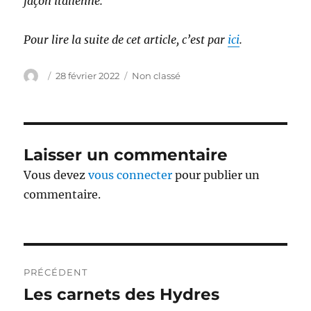
façon italienne.
Pour lire la suite de cet article, c’est par
ici
.
Auteur
Publié
Catégories
28 février 2022
Non classé
le
Laisser un commentaire
Vous devez
vous connecter
pour publier un
commentaire.
Navigation
PRÉCÉDENT
de
Les carnets des Hydres
Publication