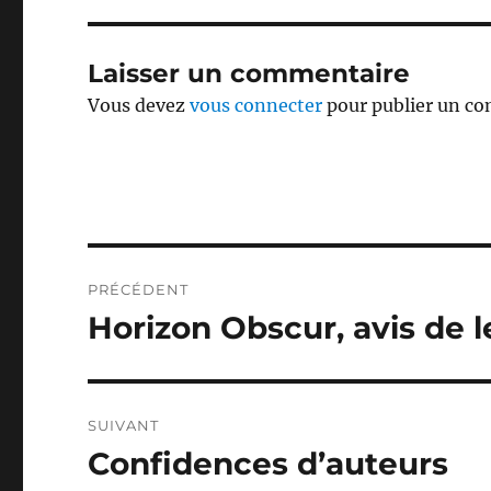
Laisser un commentaire
Vous devez
vous connecter
pour publier un c
Navigation
PRÉCÉDENT
de
Horizon Obscur, avis de l
Publication
précédente :
l’article
SUIVANT
Confidences d’auteurs
Publication
suivante :