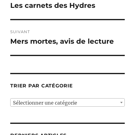
de
Les carnets des Hydres
Publication
précédente :
l’article
SUIVANT
Mers mortes, avis de lecture
Publication
suivante :
TRIER PAR CATÉGORIE
Sélectionner une catégorie