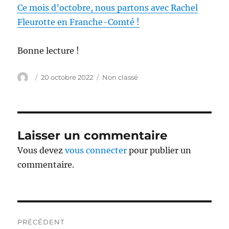
Ce mois d’octobre, nous partons avec Rachel
Fleurotte en Franche-Comté !
Bonne lecture !
Auteur
Publié
Catégories
20 octobre 2022
Non classé
le
Laisser un commentaire
Vous devez
vous connecter
pour publier un
commentaire.
Navigation
PRÉCÉDENT