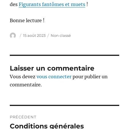
des
Figurants fantômes et muets
!
Bonne lecture !
Auteur
Publié
Catégories
15 août 2023
Non classé
le
Laisser un commentaire
Vous devez
vous connecter
pour publier un
commentaire.
Navigation
PRÉCÉDENT
de
Conditions générales
Publication