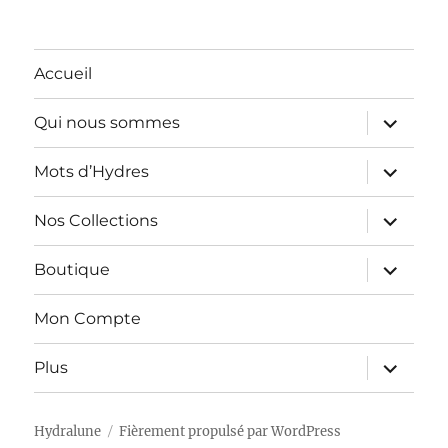
Accueil
ouvrir
Qui nous sommes
le
sous-
menu
ouvrir
Mots d’Hydres
le
sous-
menu
ouvrir
Nos Collections
le
sous-
menu
ouvrir
Boutique
le
sous-
menu
Mon Compte
ouvrir
Plus
le
sous-
menu
Hydralune
Fièrement propulsé par WordPress