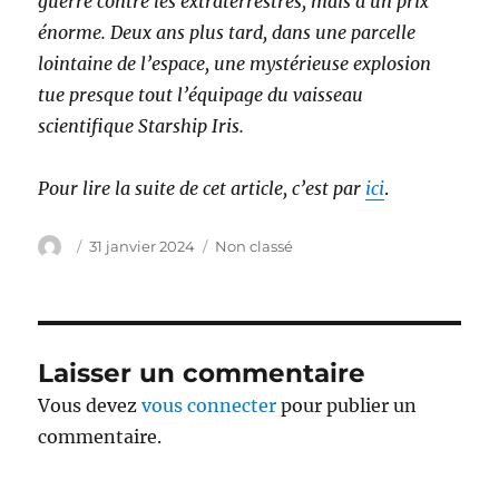
guerre contre les extraterrestres, mais à un prix
énorme. Deux ans plus tard, dans une parcelle
lointaine de l’espace, une mystérieuse explosion
tue presque tout l’équipage du vaisseau
scientifique Starship Iris.
Pour lire la suite de cet article, c’est par
ici
.
Auteur
Publié
Catégories
31 janvier 2024
Non classé
le
Laisser un commentaire
Vous devez
vous connecter
pour publier un
commentaire.