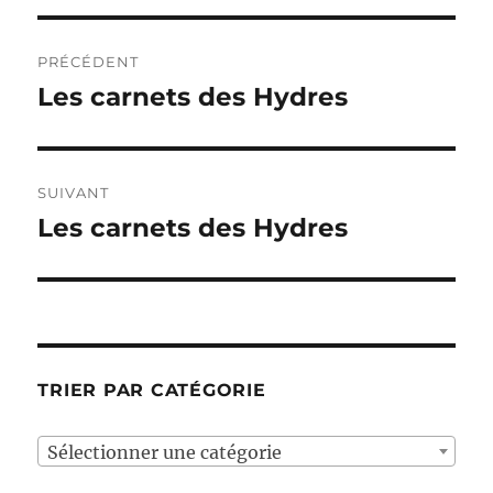
Navigation
PRÉCÉDENT
de
Les carnets des Hydres
Publication
précédente :
l’article
SUIVANT
Les carnets des Hydres
Publication
suivante :
TRIER PAR CATÉGORIE
Sélectionner une catégorie