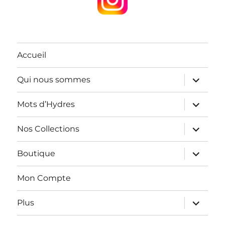
Accueil
ouvrir
Qui nous sommes
le
sous-
menu
ouvrir
Mots d’Hydres
le
sous-
menu
ouvrir
Nos Collections
le
sous-
menu
ouvrir
Boutique
le
sous-
menu
Mon Compte
ouvrir
Plus
le
sous-
menu