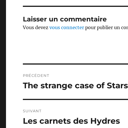
Laisser un commentaire
Vous devez
vous connecter
pour publier un c
Navigation
PRÉCÉDENT
de
The strange case of Starsh
Publication
précédente :
l’article
SUIVANT
Les carnets des Hydres
Publication
suivante :